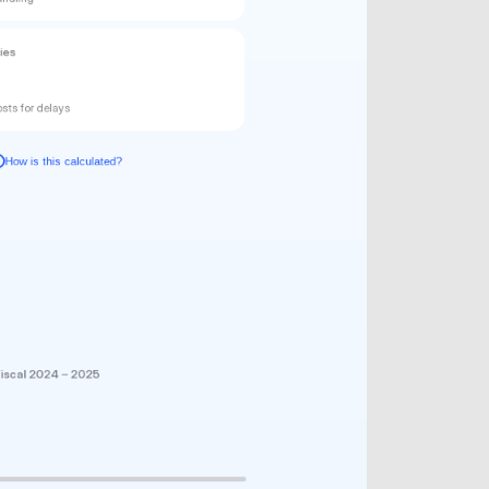
ies
osts for delays
How is this calculated?
?
Fiscal 2024 – 2025