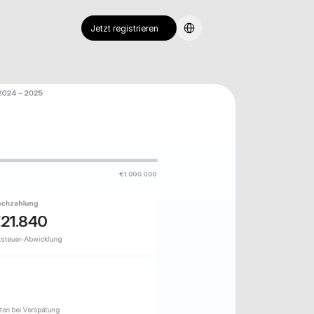
Select Language
Jetzt registrieren
 2024 – 2025
€1.000.000
achzahlung
€
21.840
tzsteuer-Abwicklung
en bei Verspätung