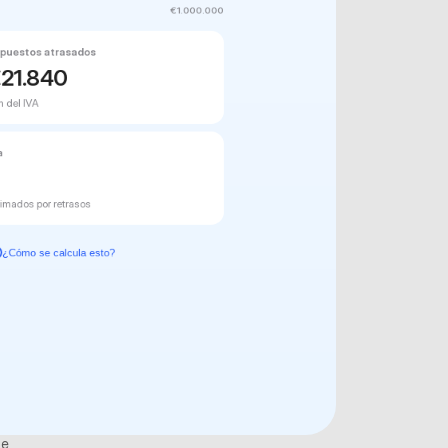
€1.000.000
mpuestos atrasados
€
21.840
n del IVA
a
imados por retrasos
¿Cómo se calcula esto?
e 