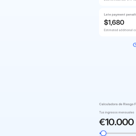
Late payment penalt
$
1,680
Das
Finanzamt
schon.
Je
Estimated additional c
sich
Steuersatz,
Meldefrist
u,
welche
Regionen
die
n
verursachen
-
oder
du
lässt
dich
übernehmen.
Calculadora de Riesgo 
Tus ingresos mensuales
€
10.000