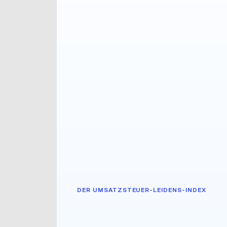
DER UMSATZSTEUER-LEIDENS-INDEX
So
kompliziert
ist
d
Steuerabwicklung