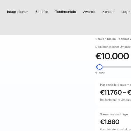
Integrationen
Benefits
Testimonials
Awards
Kontakt
Login
Steuer-Risiko Rechner
Dein monatlicher Umsatz
€
10.000
€1.000
Potenzielle Steuern
€
11.760
– 
Bei fehlerhafter Umsa
Säumniszuschläge
€
1.680
Geschätzte Zusatzkost