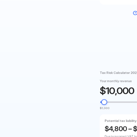
?
Tax Risk Calculator 20
Your monthly revenue
$
10,000
$1,000
ie
korrekte
Potential tax liability
$
4,800
– 
beim
digitalen
Due to incorrect VAT h