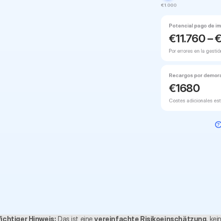
€1.000
Potencial pago de i
€
11.760
– 
Por errores en la gestió
Recargos por demor
€
1680
Costes adicionales est
?
ichtiger Hinweis:
 Das ist eine 
vereinfachte Risikoeinschätzung
, kein